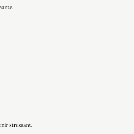
eante.
nir stressant.