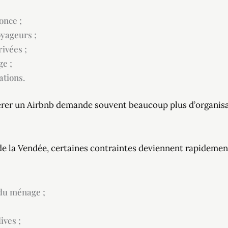
once ;
yageurs ;
rivées ;
ge ;
ations.
 gérer un Airbnb demande souvent beaucoup plus d’organis
de la Vendée, certaines contraintes deviennent rapidemen
 du ménage ;
ives ;