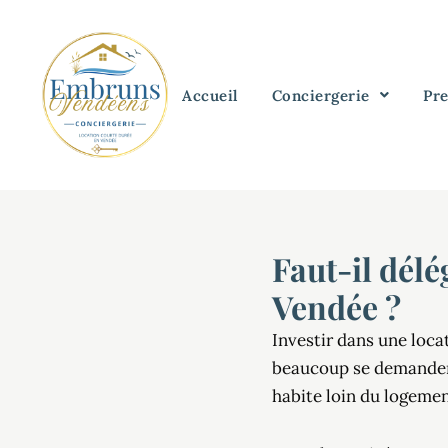
Aller
au
contenu
Accueil
Conciergerie
Pre
Faut-il délé
Vendée ?
Investir dans une loca
beaucoup se demandent
habite loin du logemen